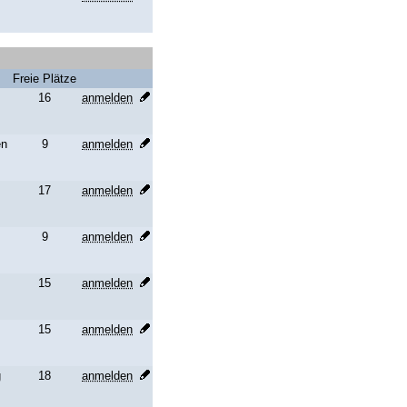
Freie Plätze
16
anmelden
en
9
anmelden
17
anmelden
9
anmelden
15
anmelden
15
anmelden
g
18
anmelden