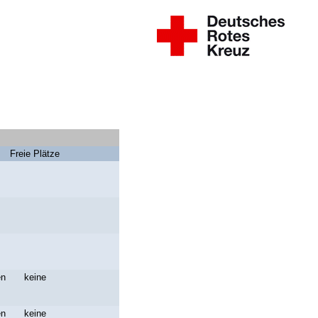
Freie Plätze
en
keine
en
keine