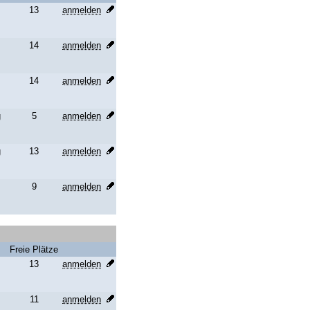
13
anmelden
14
anmelden
14
anmelden
g
5
anmelden
g
13
anmelden
9
anmelden
Freie Plätze
13
anmelden
11
anmelden