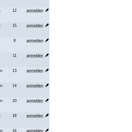
g
12
anmelden
g
15
anmelden
8
anmelden
11
anmelden
en
13
anmelden
en
14
anmelden
en
10
anmelden
g
18
anmelden
en
16
anmelden