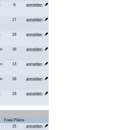
g
9
anmelden
17
anmelden
g
18
anmelden
en
18
anmelden
en
13
anmelden
en
18
anmelden
g
18
anmelden
Freie Plätze
15
anmelden