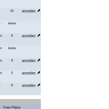
10
anmelden
g
keine
en
8
anmelden
en
keine
en
9
anmelden
en
5
anmelden
g
8
anmelden
Freie Plätze