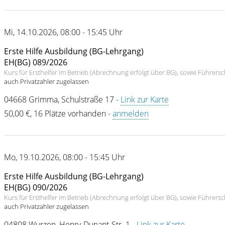
Mi
,
14.10.2026
,
08:00 - 15:45 Uhr
Erste Hilfe Ausbildung (BG-Lehrgang)
EH(BG) 089/2026
Kurs für Ersthelfer im Betrieb (Abrechnung erfolgt über BG), sowie Führer
auch Privatzahler zugelassen
04668
Grimma
,
Schulstraße 17
-
Link zur Karte
50,00 €
,
16 Plätze vorhanden
-
anmelden
Mo
,
19.10.2026
,
08:00 - 15:45 Uhr
Erste Hilfe Ausbildung (BG-Lehrgang)
EH(BG) 090/2026
Kurs für Ersthelfer im Betrieb (Abrechnung erfolgt über BG), sowie Führer
auch Privatzahler zugelassen
04808
Wurzen
,
Henry-Dunant-Str. 1
-
Link zur Karte