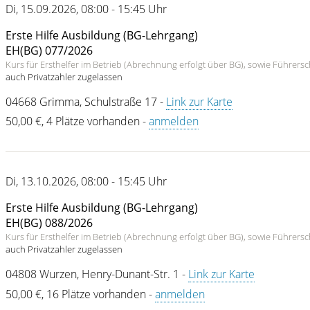
Di
,
15.09.2026
,
08:00 - 15:45 Uhr
Erste Hilfe Ausbildung (BG-Lehrgang)
EH(BG) 077/2026
Kurs für Ersthelfer im Betrieb (Abrechnung erfolgt über BG), sowie Führer
auch Privatzahler zugelassen
04668
Grimma
,
Schulstraße 17
-
Link zur Karte
50,00 €
,
4 Plätze vorhanden
-
anmelden
Di
,
13.10.2026
,
08:00 - 15:45 Uhr
Erste Hilfe Ausbildung (BG-Lehrgang)
EH(BG) 088/2026
Kurs für Ersthelfer im Betrieb (Abrechnung erfolgt über BG), sowie Führer
auch Privatzahler zugelassen
04808
Wurzen
,
Henry-Dunant-Str. 1
-
Link zur Karte
50,00 €
,
16 Plätze vorhanden
-
anmelden