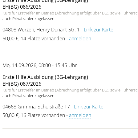
Erste Hilfe Ausbildung (BG-Lehrgang)
EH(BG) 086/2026
Kurs für Ersthelfer im Betrieb (Abrechnung erfolgt über BG), sowie Führer
auch Privatzahler zugelassen
04808
Wurzen
,
Henry-Dunant-Str. 1
-
Link zur Karte
50,00 €
,
14 Plätze vorhanden
-
anmelden
Mo
,
14.09.2026
,
08:00 - 15:45 Uhr
Erste Hilfe Ausbildung (BG-Lehrgang)
EH(BG) 087/2026
Kurs für Ersthelfer im Betrieb (Abrechnung erfolgt über BG), sowie Führer
auch Privatzahler zugelassen
04668
Grimma
,
Schulstraße 17
-
Link zur Karte
50,00 €
,
16 Plätze vorhanden
-
anmelden