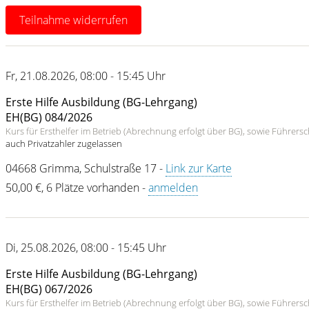
Teilnahme widerrufen
Fr
,
21.08.2026
,
08:00 - 15:45 Uhr
Erste Hilfe Ausbildung (BG-Lehrgang)
EH(BG) 084/2026
Kurs für Ersthelfer im Betrieb (Abrechnung erfolgt über BG), sowie Führer
auch Privatzahler zugelassen
04668
Grimma
,
Schulstraße 17
-
Link zur Karte
50,00 €
,
6 Plätze vorhanden
-
anmelden
Di
,
25.08.2026
,
08:00 - 15:45 Uhr
Erste Hilfe Ausbildung (BG-Lehrgang)
EH(BG) 067/2026
Kurs für Ersthelfer im Betrieb (Abrechnung erfolgt über BG), sowie Führer