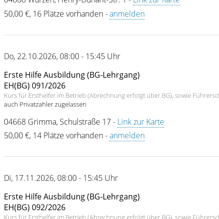
50,00 €
,
16 Plätze vorhanden
-
anmelden
Do
,
22.10.2026
,
08:00 - 15:45 Uhr
Erste Hilfe Ausbildung (BG-Lehrgang)
EH(BG) 091/2026
Kurs für Ersthelfer im Betrieb (Abrechnung erfolgt über BG), sowie Führer
auch Privatzahler zugelassen
04668
Grimma
,
Schulstraße 17
-
Link zur Karte
50,00 €
,
14 Plätze vorhanden
-
anmelden
Di
,
17.11.2026
,
08:00 - 15:45 Uhr
Erste Hilfe Ausbildung (BG-Lehrgang)
EH(BG) 092/2026
Kurs für Ersthelfer im Betrieb (Abrechnung erfolgt über BG), sowie Führer