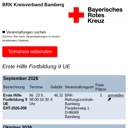
BRK Kreisverband Bamberg
Veranstaltungen suchen
Suchen Sie nach Veranstaltungen in einem
bestimmten Umkreis.
Teilnahme widerrufen
Erste Hilfe Fortbildung 9 UE
September 2026
Freie
Bezeichnung
Termine
Gebühr
Veranstaltungsort
Plätze
Erste Hilfe
Mi. 23.9.,
46,31
BRK-
3
anmelden
Fortbildung 9
08:00-16:30
€
Rettungszentrale
UE
Uhr
Bamberg
EHT-2026-008
Paradiesweg 1
D-96049
Bamberg
Oktober 2026