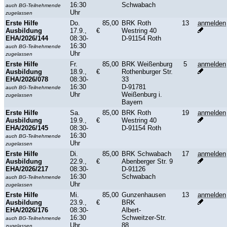
16:30
Schwabach
auch BG-Teilnehmende
Uhr
zugelassen
Erste Hilfe
Do.
85,00
BRK Roth
13
anmelden
Ausbildung
17.9.,
€
Westring 40
EHA/2026/144
08:30-
D-91154 Roth
16:30
auch BG-Teilnehmende
Uhr
zugelassen
Erste Hilfe
Fr.
85,00
BRK Weißenburg
5
anmelden
Ausbildung
18.9.,
€
Rothenburger Str.
EHA/2026/078
08:30-
33
16:30
D-91781
auch BG-Teilnehmende
Uhr
Weißenburg i.
zugelassen
Bayern
Erste Hilfe
Sa.
85,00
BRK Roth
19
anmelden
Ausbildung
19.9.,
€
Westring 40
EHA/2026/145
08:30-
D-91154 Roth
16:30
auch BG-Teilnehmende
Uhr
zugelassen
Erste Hilfe
Di.
85,00
BRK Schwabach
17
anmelden
Ausbildung
22.9.,
€
Abenberger Str. 9
EHA/2026/217
08:30-
D-91126
16:30
Schwabach
auch BG-Teilnehmende
Uhr
zugelassen
Erste Hilfe
Mi.
85,00
Gunzenhausen
13
anmelden
Ausbildung
23.9.,
€
BRK
EHA/2026/176
08:30-
Albert-
16:30
Schweitzer-Str.
auch BG-Teilnehmende
Uhr
88
zugelassen