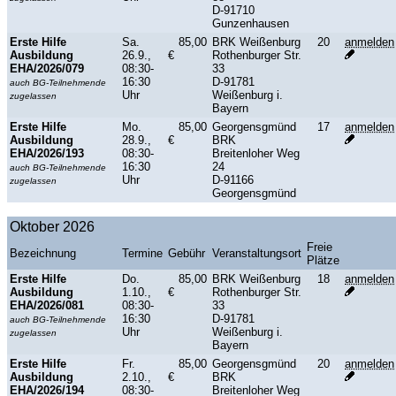
D-91710
Gunzenhausen
Erste Hilfe
Sa.
85,00
BRK Weißenburg
20
anmelden
Ausbildung
26.9.,
€
Rothenburger Str.
EHA/2026/079
08:30-
33
16:30
D-91781
auch BG-Teilnehmende
Uhr
Weißenburg i.
zugelassen
Bayern
Erste Hilfe
Mo.
85,00
Georgensgmünd
17
anmelden
Ausbildung
28.9.,
€
BRK
EHA/2026/193
08:30-
Breitenloher Weg
16:30
24
auch BG-Teilnehmende
Uhr
D-91166
zugelassen
Georgensgmünd
Oktober 2026
Freie
Bezeichnung
Termine
Gebühr
Veranstaltungsort
Plätze
Erste Hilfe
Do.
85,00
BRK Weißenburg
18
anmelden
Ausbildung
1.10.,
€
Rothenburger Str.
EHA/2026/081
08:30-
33
16:30
D-91781
auch BG-Teilnehmende
Uhr
Weißenburg i.
zugelassen
Bayern
Erste Hilfe
Fr.
85,00
Georgensgmünd
20
anmelden
Ausbildung
2.10.,
€
BRK
EHA/2026/194
08:30-
Breitenloher Weg