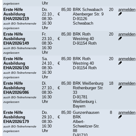
Uhr
zugelassen
Erste Hilfe
Do.
85,00
BRK Schwabach
20
anmelden
Ausbildung
22.10.,
€
Abenberger Str. 9
EHA/2026/219
08:30-
D-91126
16:30
Schwabach
auch BG-Teilnehmende
Uhr
zugelassen
Erste Hilfe
Fr.
85,00
BRK Roth
20
anmelden
Ausbildung
23.10.,
€
Westring 40
EHA/2026/149
08:30-
D-91154 Roth
16:30
auch BG-Teilnehmende
Uhr
zugelassen
Erste Hilfe
Sa.
85,00
BRK Roth
20
anmelden
Ausbildung
24.10.,
€
Westring 40
EHA/2026/150
08:30-
D-91154 Roth
16:30
auch BG-Teilnehmende
Uhr
zugelassen
Erste Hilfe
Di.
85,00
BRK Weißenburg
18
anmelden
Ausbildung
27.10.,
€
Rothenburger Str.
EHA/2026/086
08:30-
33
16:30
D-91781
auch BG-Teilnehmende
Uhr
Weißenburg i.
zugelassen
Bayern
Erste Hilfe
Do.
85,00
Gunzenhausen
8
anmelden
Ausbildung
29.10.,
€
BRK
EHA/2026/179
08:30-
Albert-
16:30
Schweitzer-Str.
auch BG-Teilnehmende
Uhr
88
zugelassen
D-91710