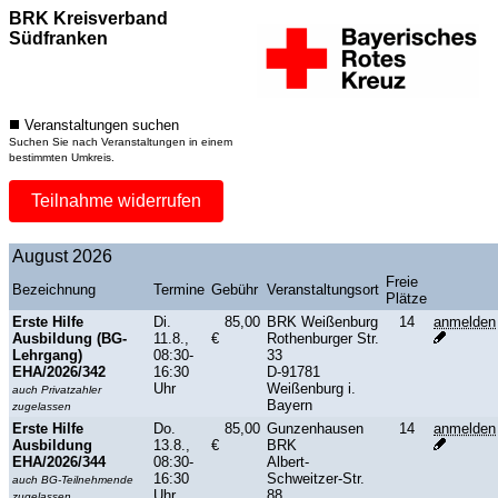
BRK Kreisverband
Südfranken
Veranstaltungen suchen
Suchen Sie nach Veranstaltungen in einem
bestimmten Umkreis.
Teilnahme widerrufen
August 2026
Freie
Bezeichnung
Termine
Gebühr
Veranstaltungsort
Plätze
Erste Hilfe
Di.
85,00
BRK Weißenburg
14
anmelden
Ausbildung (BG-
11.8.,
€
Rothenburger Str.
Lehrgang)
08:30-
33
EHA/2026/342
16:30
D-91781
Uhr
Weißenburg i.
auch Privatzahler
Bayern
zugelassen
Erste Hilfe
Do.
85,00
Gunzenhausen
14
anmelden
Ausbildung
13.8.,
€
BRK
EHA/2026/344
08:30-
Albert-
16:30
Schweitzer-Str.
auch BG-Teilnehmende
Uhr
88
zugelassen