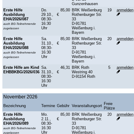
Gunzenhausen
Erste Hilfe
Do.
85,00
BRK Weißenburg
19
anmelden
Ausbildung
29.10.,
€
Rothenburger Str.
EHA/2026/087
08:30-
33
16:30
D-91781
auch BG-Teilnehmende
Uhr
Weißenburg i.
zugelassen
Bayern
Erste Hilfe
Sa.
85,00
BRK Weißenburg
20
anmelden
Ausbildung
31.10.,
€
Rothenburger Str.
EHA/2026/088
08:30-
33
16:30
D-91781
auch BG-Teilnehmende
Uhr
Weißenburg i.
zugelassen
Bayern
Erste Hilfe am Kind
Sa.
46,31
BRK Roth
5
anmelden
EHBBKBG/2026/036
31.10.,
€
Westring 40
08:30-
D-91154 Roth
16:30
Uhr
November 2026
Freie
Bezeichnung
Termine
Gebühr
Veranstaltungsort
Plätze
Erste Hilfe
Mo.
85,00
BRK Weißenburg
20
anmelden
Ausbildung
2.11.,
€
Rothenburger Str.
EHA/2026/089
08:30-
33
16:30
D-91781
auch BG-Teilnehmende
Uhr
Weißenburg i.
zugelassen