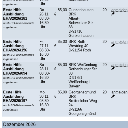
Uhr
zugelassen
Erste Hilfe
Do.
85,00
Gunzenhausen
20
anmelden
Ausbildung
26.11.,
€
BRK
EHA/2026/181
08:30-
Albert-
16:30
Schweitzer-Str.
auch BG-Teilnehmende
Uhr
88
zugelassen
D-91710
Gunzenhausen
Erste Hilfe
Fr.
85,00
BRK Roth
20
anmelden
Ausbildung
27.11.,
€
Westring 40
EHA/2026/156
08:30-
D-91154 Roth
16:30
auch BG-Teilnehmende
Uhr
zugelassen
Erste Hilfe
Sa.
85,00
BRK Weißenburg
20
anmelden
Ausbildung
28.11.,
€
Rothenburger Str.
EHA/2026/094
08:30-
33
16:30
D-91781
auch BG-Teilnehmende
Uhr
Weißenburg i.
zugelassen
Bayern
Erste Hilfe
Mo.
85,00
Georgensgmünd
20
anmelden
Ausbildung
30.11.,
€
BRK
EHA/2026/197
08:30-
Breitenloher Weg
16:30
24
auch BG-Teilnehmende
Uhr
D-91166
zugelassen
Georgensgmünd
Dezember 2026