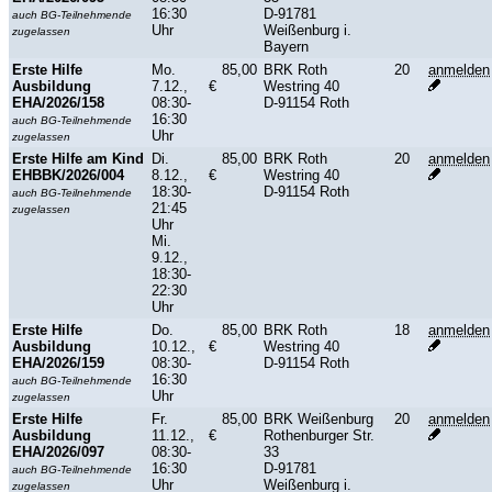
16:30
D-91781
auch BG-Teilnehmende
Uhr
Weißenburg i.
zugelassen
Bayern
Erste Hilfe
Mo.
85,00
BRK Roth
20
anmelden
Ausbildung
7.12.,
€
Westring 40
EHA/2026/158
08:30-
D-91154 Roth
16:30
auch BG-Teilnehmende
Uhr
zugelassen
Erste Hilfe am Kind
Di.
85,00
BRK Roth
20
anmelden
EHBBK/2026/004
8.12.,
€
Westring 40
18:30-
D-91154 Roth
auch BG-Teilnehmende
21:45
zugelassen
Uhr
Mi.
9.12.,
18:30-
22:30
Uhr
Erste Hilfe
Do.
85,00
BRK Roth
18
anmelden
Ausbildung
10.12.,
€
Westring 40
EHA/2026/159
08:30-
D-91154 Roth
16:30
auch BG-Teilnehmende
Uhr
zugelassen
Erste Hilfe
Fr.
85,00
BRK Weißenburg
20
anmelden
Ausbildung
11.12.,
€
Rothenburger Str.
EHA/2026/097
08:30-
33
16:30
D-91781
auch BG-Teilnehmende
Uhr
Weißenburg i.
zugelassen