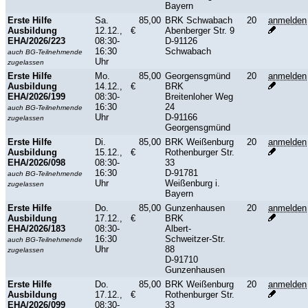
Bayern
Erste Hilfe
Sa.
85,00
BRK Schwabach
20
anmelden
Ausbildung
12.12.,
€
Abenberger Str. 9
EHA/2026/223
08:30-
D-91126
16:30
Schwabach
auch BG-Teilnehmende
Uhr
zugelassen
Erste Hilfe
Mo.
85,00
Georgensgmünd
20
anmelden
Ausbildung
14.12.,
€
BRK
EHA/2026/199
08:30-
Breitenloher Weg
16:30
24
auch BG-Teilnehmende
Uhr
D-91166
zugelassen
Georgensgmünd
Erste Hilfe
Di.
85,00
BRK Weißenburg
20
anmelden
Ausbildung
15.12.,
€
Rothenburger Str.
EHA/2026/098
08:30-
33
16:30
D-91781
auch BG-Teilnehmende
Uhr
Weißenburg i.
zugelassen
Bayern
Erste Hilfe
Do.
85,00
Gunzenhausen
20
anmelden
Ausbildung
17.12.,
€
BRK
EHA/2026/183
08:30-
Albert-
16:30
Schweitzer-Str.
auch BG-Teilnehmende
Uhr
88
zugelassen
D-91710
Gunzenhausen
Erste Hilfe
Do.
85,00
BRK Weißenburg
20
anmelden
Ausbildung
17.12.,
€
Rothenburger Str.
EHA/2026/099
08:30-
33