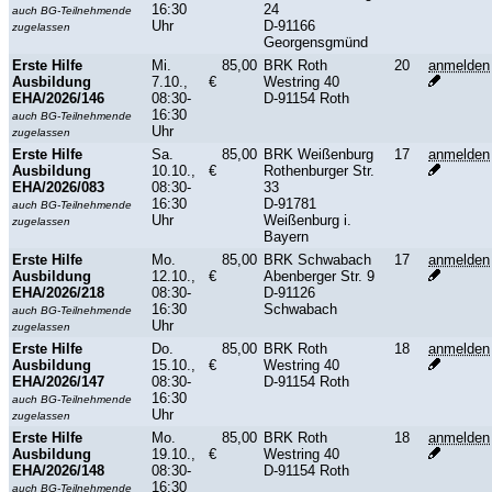
16:30
24
auch BG-Teilnehmende
Uhr
D-91166
zugelassen
Georgensgmünd
Erste Hilfe
Mi.
85,00
BRK Roth
20
anmelden
Ausbildung
7.10.,
€
Westring 40
EHA/2026/146
08:30-
D-91154 Roth
16:30
auch BG-Teilnehmende
Uhr
zugelassen
Erste Hilfe
Sa.
85,00
BRK Weißenburg
17
anmelden
Ausbildung
10.10.,
€
Rothenburger Str.
EHA/2026/083
08:30-
33
16:30
D-91781
auch BG-Teilnehmende
Uhr
Weißenburg i.
zugelassen
Bayern
Erste Hilfe
Mo.
85,00
BRK Schwabach
17
anmelden
Ausbildung
12.10.,
€
Abenberger Str. 9
EHA/2026/218
08:30-
D-91126
16:30
Schwabach
auch BG-Teilnehmende
Uhr
zugelassen
Erste Hilfe
Do.
85,00
BRK Roth
18
anmelden
Ausbildung
15.10.,
€
Westring 40
EHA/2026/147
08:30-
D-91154 Roth
16:30
auch BG-Teilnehmende
Uhr
zugelassen
Erste Hilfe
Mo.
85,00
BRK Roth
18
anmelden
Ausbildung
19.10.,
€
Westring 40
EHA/2026/148
08:30-
D-91154 Roth
16:30
auch BG-Teilnehmende