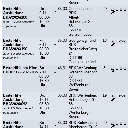
Bayern
Erste Hilfe
Do.
85,00
Gunzenhausen
20
anmelden
Ausbildung
5.11.,
€
BRK
EHA/2026/180
08:30-
Albert-
16:30
Schweitzer-Str.
auch BG-Teilnehmende
Uhr
88
zugelassen
D-91710
Gunzenhausen
Erste Hilfe
Fr.
85,00
Georgensgmünd
18
anmelden
Ausbildung
6.11.,
€
BRK
EHA/2026/196
08:30-
Breitenloher Weg
16:30
24
auch BG-Teilnehmende
Uhr
D-91166
zugelassen
Georgensgmünd
Erste Hilfe am Kind
Sa.
46,31
BRK Weißenburg
3
anmelden
EHBBKBG/2026/035
7.11.,
€
Rothenburger Str.
08:30-
33
16:30
D-91781
Uhr
Weißenburg i.
Bayern
Erste Hilfe
Do.
85,00
BRK Weißenburg
19
anmelden
Ausbildung
12.11.,
€
Rothenburger Str.
EHA/2026/092
08:30-
33
16:30
D-91781
auch BG-Teilnehmende
Uhr
Weißenburg i.
zugelassen
Bayern
Erste Hilfe
Sa.
85,00
BRK Schwabach
20
anmelden
Ausbildung
14.11.,
€
Abenberger Str. 9