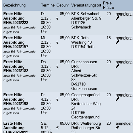
Freie
Bezeichnung
Termine
Gebühr
Veranstaltungsort
Plätze
Erste Hilfe
Di.
85,00
BRK Schwabach
20
anmelden
Ausbildung
1.12.,
€
Abenberger Str. 9
EHA/2026/222
08:30-
D-91126
16:30
Schwabach
auch BG-Teilnehmende
Uhr
zugelassen
Erste Hilfe
Mi.
85,00
BRK Roth
18
anmelden
Ausbildung
2.12.,
€
Westring 40
EHA/2026/157
08:30-
D-91154 Roth
16:30
auch BG-Teilnehmende
Uhr
zugelassen
Erste Hilfe
Do.
85,00
Gunzenhausen
20
anmelden
Ausbildung
3.12.,
€
BRK
EHA/2026/182
08:30-
Albert-
16:30
Schweitzer-Str.
auch BG-Teilnehmende
Uhr
88
zugelassen
D-91710
Gunzenhausen
Erste Hilfe
Fr.
85,00
Georgensgmünd
20
anmelden
Ausbildung
4.12.,
€
BRK
EHA/2026/198
08:30-
Breitenloher Weg
16:30
24
auch BG-Teilnehmende
Uhr
D-91166
zugelassen
Georgensgmünd
Erste Hilfe
Sa.
85,00
BRK Weißenburg
20
anmelden
Ausbildung
5.12.,
€
Rothenburger Str.
EHA/2026/095
08:30-
33