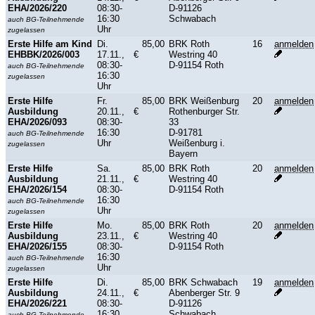
EHA/2026/220
08:30-
D-91126
16:30
Schwabach
auch BG-Teilnehmende
Uhr
zugelassen
Erste Hilfe am Kind
Di.
85,00
BRK Roth
16
anmelden
EHBBK/2026/003
17.11.,
€
Westring 40
08:30-
D-91154 Roth
auch BG-Teilnehmende
16:30
zugelassen
Uhr
Erste Hilfe
Fr.
85,00
BRK Weißenburg
20
anmelden
Ausbildung
20.11.,
€
Rothenburger Str.
EHA/2026/093
08:30-
33
16:30
D-91781
auch BG-Teilnehmende
Uhr
Weißenburg i.
zugelassen
Bayern
Erste Hilfe
Sa.
85,00
BRK Roth
20
anmelden
Ausbildung
21.11.,
€
Westring 40
EHA/2026/154
08:30-
D-91154 Roth
16:30
auch BG-Teilnehmende
Uhr
zugelassen
Erste Hilfe
Mo.
85,00
BRK Roth
20
anmelden
Ausbildung
23.11.,
€
Westring 40
EHA/2026/155
08:30-
D-91154 Roth
16:30
auch BG-Teilnehmende
Uhr
zugelassen
Erste Hilfe
Di.
85,00
BRK Schwabach
19
anmelden
Ausbildung
24.11.,
€
Abenberger Str. 9
EHA/2026/221
08:30-
D-91126
16:30
Schwabach
auch BG-Teilnehmende