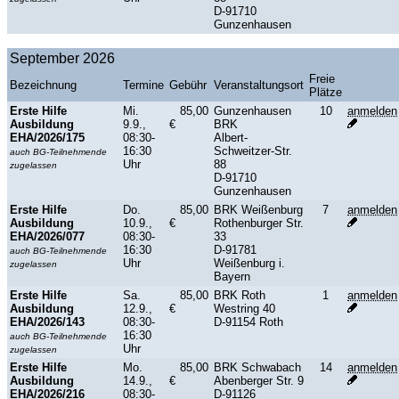
D-91710
Gunzenhausen
September 2026
Freie
Bezeichnung
Termine
Gebühr
Veranstaltungsort
Plätze
Erste Hilfe
Mi.
85,00
Gunzenhausen
10
anmelden
Ausbildung
9.9.,
€
BRK
EHA/2026/175
08:30-
Albert-
16:30
Schweitzer-Str.
auch BG-Teilnehmende
Uhr
88
zugelassen
D-91710
Gunzenhausen
Erste Hilfe
Do.
85,00
BRK Weißenburg
7
anmelden
Ausbildung
10.9.,
€
Rothenburger Str.
EHA/2026/077
08:30-
33
16:30
D-91781
auch BG-Teilnehmende
Uhr
Weißenburg i.
zugelassen
Bayern
Erste Hilfe
Sa.
85,00
BRK Roth
1
anmelden
Ausbildung
12.9.,
€
Westring 40
EHA/2026/143
08:30-
D-91154 Roth
16:30
auch BG-Teilnehmende
Uhr
zugelassen
Erste Hilfe
Mo.
85,00
BRK Schwabach
14
anmelden
Ausbildung
14.9.,
€
Abenberger Str. 9
EHA/2026/216
08:30-
D-91126